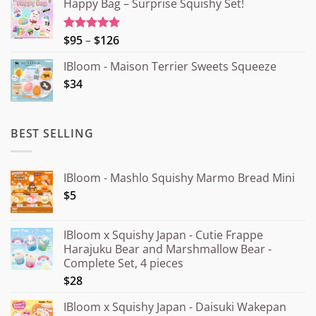
Happy Bag – Surprise Squishy Set!
Price
$95
–
$126
Rated
5.00
out of 5
range:
IBloom - Maison Terrier Sweets Squeeze
¥15.000
$34
through
¥20.000
BEST SELLING
IBloom - Mashlo Squishy Marmo Bread Mini
$5
IBloom x Squishy Japan - Cutie Frappe
Harajuku Bear and Marshmallow Bear -
Complete Set, 4 pieces
$28
IBloom x Squishy Japan - Daisuki Wakepan