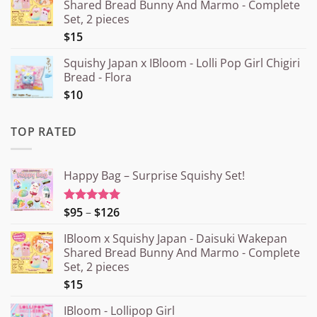
Shared Bread Bunny And Marmo - Complete
Set, 2 pieces
$15
Squishy Japan x IBloom - Lolli Pop Girl Chigiri
Bread - Flora
$10
TOP RATED
Happy Bag – Surprise Squishy Set!
Price
$95
–
$126
Rated
5.00
out of 5
range:
IBloom x Squishy Japan - Daisuki Wakepan
¥15.000
Shared Bread Bunny And Marmo - Complete
through
Set, 2 pieces
¥20.000
$15
IBloom - Lollipop Girl