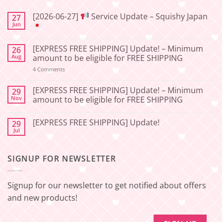
[2026-06-27]
Service Update – Squishy Japan
27
Jun
No
Comments
[EXPRESS FREE SHIPPING] Update! – Minimum
26
on
[2026-
Aug
amount to be eligible for FREE SHIPPING
06-
27]
on
4 Comments
[EXPRESS
Service
FREE
Update
SHIPPING]
[EXPRESS FREE SHIPPING] Update! – Minimum
29
–
Update!
Nov
amount to be eligible for FREE SHIPPING
Squishy
–
Japan
Minimum
No
amount
Comments
to
[EXPRESS FREE SHIPPING] Update!
29
on
be
[EXPRESS
Jul
No
eligible
FREE
Comments
for
SHIPPING]
on
FREE
Update!
[EXPRESS
SHIPPING
–
SIGNUP FOR NEWSLETTER
FREE
Minimum
SHIPPING]
amount
Update!
to
be
Signup for our newsletter to get notified about offers
eligible
for
and new products!
FREE
SHIPPING