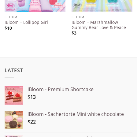
IBLOOM
IBLOOM
IBloom – Marshmallow
IBloom – Lollipop Girl
Gummy Bear Love & Peace
$10
$3
LATEST
IBloom - Premium Shortcake
$13
IBloom - Sachertorte Mini white chocolate
$22