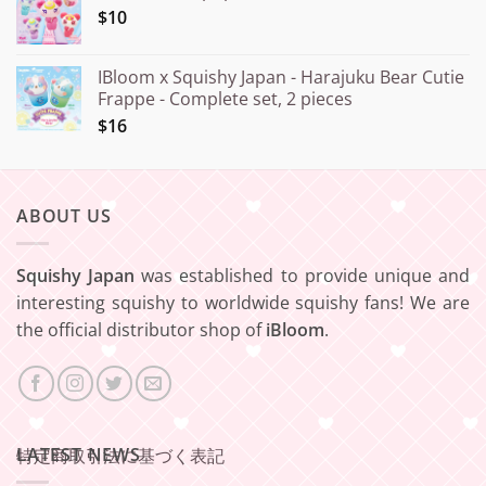
$10
IBloom x Squishy Japan - Harajuku Bear Cutie
Frappe - Complete set, 2 pieces
$16
ABOUT US
Squishy Japan
was established to provide unique and
interesting squishy to worldwide squishy fans! We are
the official distributor shop of
iBloom
.
LATEST NEWS
特定商取引法に基づく表記